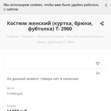
x
Мы используем cookies, чтобы вам было удобно работать
0
с сайтом
Костюм женский (куртка, брюки,
фубтолка) Т- 2960
Главная
-
Каталог
-
Женские костюмы
-
Костюм женский (куртка,
брюки, фубтолка) Т- 2960
На данный момент товара нет в наличии
Цена
17 950
руб
Акция