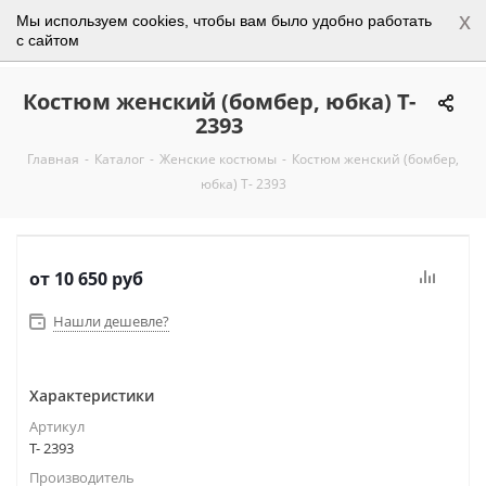
x
Мы используем cookies, чтобы вам было удобно работать
0
с сайтом
Костюм женский (бомбер, юбка) Т-
2393
Главная
-
Каталог
-
Женские костюмы
-
Костюм женский (бомбер,
юбка) Т- 2393
от
10 650 руб
Нашли дешевле?
Характеристики
Артикул
Т- 2393
Производитель