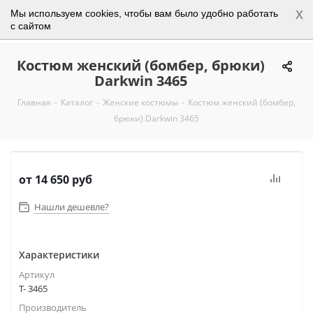
x
Мы используем cookies, чтобы вам было удобно работать
0
с сайтом
Костюм женский (бомбер, брюки)
Darkwin 3465
Главная
-
Каталог
-
Женские костюмы
-
Костюм женский (бомбер,
брюки) Darkwin 3465
от
14 650 руб
Нашли дешевле?
Характеристики
Артикул
Т- 3465
Производитель