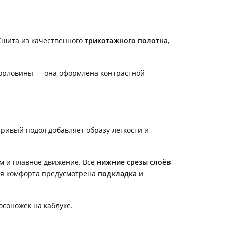
Сшита из качественного
трикотажного полотна
,
горловины — она оформлена контрастной
ривый подол добавляет образу лёгкости и
ем и плавное движение. Все
нижние срезы слоёв
Для комфорта предусмотрена
подкладка
и
осоножек на каблуке.