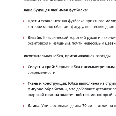
Ваша будущая любимая футболка:
Цвет и ткань:
Нежная футболка приятного
моло
которое мягко облегает фигуру, не стесняя движ
Дизайн:
Классический короткий рукав и лакони
окантовкой и изящным, почти невесомым
цвет
Восхитительная юбка, притягивающая взгляды:
Силуэт и крой:
Черная
юбка
с
асимметричным 
современности.
Ткань и конструкция:
Юбка выполнена из стру
фигурно обработаны
, что добавляет детализи
широкий
пояс на эластичной тесьме
, который 
Длина:
Универсальная длина
70 см
— отлично по