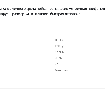
лка молочного цвета, юбка черная асимметричная, шифонов
арусь, размер 54, в наличии, быстрая отправка.
ПТ-430
Pretty
черный
70 см
п/э
Женский