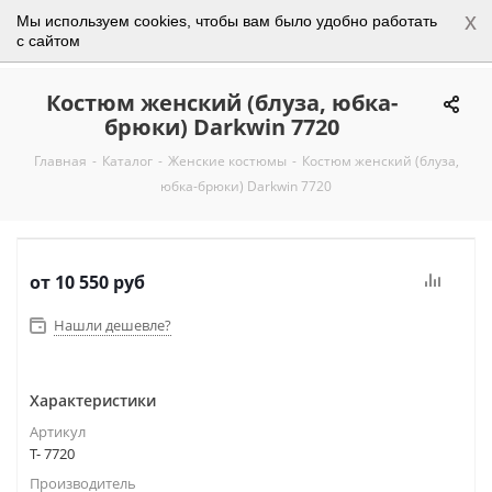
x
Мы используем cookies, чтобы вам было удобно работать
0
с сайтом
Костюм женский (блуза, юбка-
брюки) Darkwin 7720
Главная
-
Каталог
-
Женские костюмы
-
Костюм женский (блуза,
юбка-брюки) Darkwin 7720
от
10 550 руб
Нашли дешевле?
Характеристики
Артикул
Т- 7720
Производитель