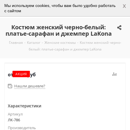
x
Мы используем cookies, чтобы вам было удобно работать
0
с сайтом
Костюм женский черно-белый:
платье-сарафан и джемпер LaKona
Главная
-
Каталог
-
Женские костюмы
-
Костюм женский черно-
белый: платье-сарафан и джемпер LaKona
от
3 250 руб
АКЦИЯ
Нашли дешевле?
Характеристики
Артикул
ЛК-786
Производитель