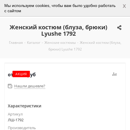
x
Мы используем cookies, чтобы вам было удобно работать
0
с сайтом
Женский костюм (блуза, брюки)
Lyushe 1792
Главная
-
Каталог
-
Женские костюмы
-
Женский костюм (блуза,
брюки) Lyushe 1792
от
4 350 руб
АКЦИЯ
Нашли дешевле?
Характеристики
Артикул
ЛШ-1792
Производитель