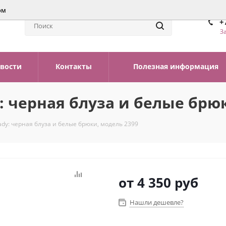
ом
+
З
вости
Контакты
Полезная информация
: черная блуза и белые брю
dy: черная блуза и белые брюки, модель 2399
от
4 350 руб
Нашли дешевле?