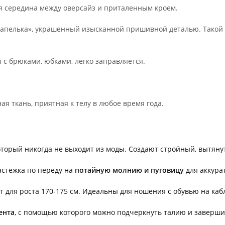
я середина между оверсайз и приталенным кроем.
пелька», украшенный изысканной пришивной деталью. Такой д
 с брюками, юбками, легко заправляется.
я ткань, приятная к телу в любое время года.
торый никогда не выходит из моды. Создают стройный, вытянут
стежка по переду на
потайную молнию и пуговицу
для аккура
т для роста 170-175 см. Идеальны для ношения с обувью на каб
ента
, с помощью которого можно подчеркнуть талию и заверши