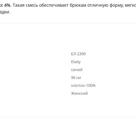
кс 4%
. Такая смесь обеспечивает брюкам отличную форму, мягк
адки.
ЕЛ-2399
Elady
синий
96 см
хлопок-100%
Женский