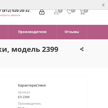
x
7 (812) 920-20-32
0
0
0
0
аказать звонок
Производители
Отзывы
ки, модель 2399
Характеристики
Артикул
ЕЛ-2399
Производитель