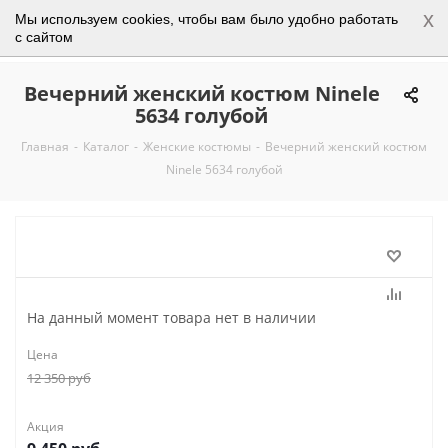
x
Мы используем cookies, чтобы вам было удобно работать
0
с сайтом
Вечерний женский костюм Ninele
5634 голубой
Главная
-
Каталог
-
Женские костюмы
-
Вечерний женский костюм
Ninele 5634 голубой
На данный момент товара нет в наличии
Цена
12 350
руб
Акция