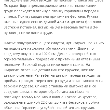
Нагрудные выточки выходят из проймы. Спинка без швов.
По краю борта цельнокроеные фестоны, выше линии
груди переходят в втачную планку горловины переда и
спинки. Понизу кардигана притачные фестоны. Рукава
втачные, одношовные, длиной 42,0 см. до низа фестонов.
Застёжка потайная, встык, на 3-и навесные петли и 3-и
пуговицы ниже линии груди.
Платье полуприлегающего силуэта, чуть зауженное к низу,
на подкладке из хлопчатобумажной ткани. Длина по
среднему шву спинки 102,0 см. Деталь переда с 6-тью
горизонтальными подрезами с притачными отлетными
планками. Верхний подрез ниже линии талии. На
широкие отрезные детали нашито кружево, нижние
детали отлетные. Рельефы на детали переда выходят из
проймы, проходят через центр груди и заканчиваются на
верхнем подрезе. Спинка с талевыми выточками и со
средним швом, в котором обработана застёжка на
потайную тесьму молнию и шлица. Рукава из кружева,
одношовные, длиной 22,0 см. до низа фестонов, пройма
обтачная. Горловина углублённая, обтачная, круглая.