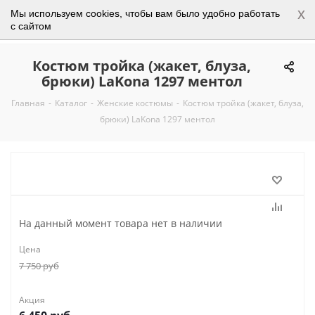
x
Мы используем cookies, чтобы вам было удобно работать
0
с сайтом
Костюм тройка (жакет, блуза,
брюки) LaKona 1297 ментол
Главная
-
Каталог
-
Женские костюмы
-
Костюм тройка (жакет, блуза,
брюки) LaKona 1297 ментол
На данный момент товара нет в наличии
Цена
7 750
руб
Акция