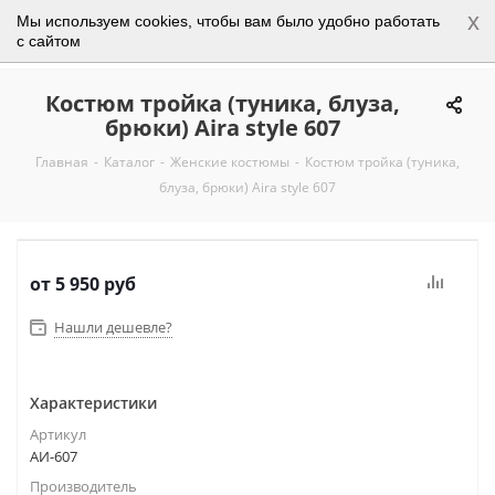
x
Мы используем cookies, чтобы вам было удобно работать
0
с сайтом
Костюм тройка (туника, блуза,
брюки) Aira style 607
Главная
-
Каталог
-
Женские костюмы
-
Костюм тройка (туника,
блуза, брюки) Aira style 607
от
5 950 руб
Нашли дешевле?
Характеристики
Артикул
АИ-607
Производитель