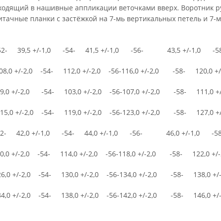
еходящий в нашивные аппликации веточками вверх. Воротник ру
итачные планки с застёжкой на 7-мь вертикальных петель и 7-
-52- 39,5 +/-1,0 -54- 41,5 +/-1,0 -56- 43,5 +/-1,0 -58-
 +/-2,0 -54- 112,0 +/-2,0 -56-116,0 +/-2,0 -58- 120,0 +/-
+/-2,0 -54- 103,0 +/-2,0 -56-107,0 +/-2,0 -58- 111,0 +/-
 +/-2,0 -54- 119,0 +/-2,0 -56-123,0 +/-2,0 -58- 127,0 +/-
-52- 42,0 +/-1,0 -54- 44,0 +/-1,0 -56- 46,0 +/-1,0 -58-
+/-2,0 -54- 114,0 +/-2,0 -56-118,0 +/-2,0 -58- 122,0 +/-2
 +/-2,0 -54- 130,0 +/-2,0 -56-134,0 +/-2,0 -58- 138,0 +/-
 +/-2,0 -54- 138,0 +/-2,0 -56-142,0 +/-2,0 -58- 146,0 +/-