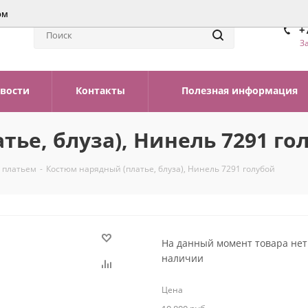
ом
+
З
вости
Контакты
Полезная информация
ье, блуза), Нинель 7291 го
 платьем
-
Костюм нарядный (платье, блуза), Нинель 7291 голубой
На данный момент товара нет
наличии
Цена