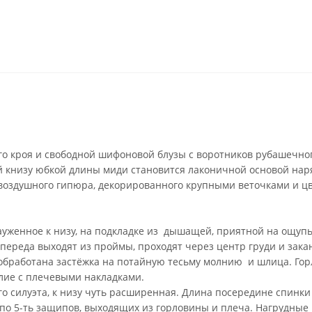
го кроя и свободной шифоновой блузы с воротников рубашечног
й книзу юбкой длины миди становится лаконичной основой нар
воздушного гипюра, декорированного крупными веточками и ц
ауженное к низу, на подкладке из дышащей, приятной на ощупь
 переда выходят из проймы, проходят через центр груди и зак
обработана застёжка на потайную тесьму молнию и шлица. Горл
елие с плечевыми накладками.
силуэта, к низу чуть расширенная. Длина посередине спинки 
по 5-ть защипов, выходящих из горловины и плеча. Нагрудные 