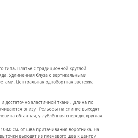
о типа. Платье с традиционной круглой
яда. Удлиненная блуза с вертикальными
ветами. Центральная однобортная застежка
 и достаточно эластичной ткани. Длина по
анчиваются внизу. Рельефы на спинке выходят
овина обтачная, углублённая спереди, круглая.
108,0 см. от шва притачивания воротника. На
выточки выходят из плечевого шва к центру