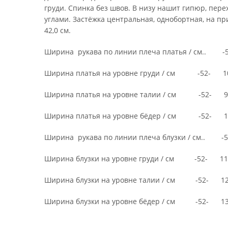
груди. Спинка без швов. В низу нашит гипюр, пер
углами. Застёжка центральная, однобортная, на пр
42,0 см.
Ширина рукава по линии плеча платья / см.. 
Ширина платья на уровне груди / см -52- 108,0
Ширина платья на уровне талии / см -52- 99,0 
Ширина платья на уровне бёдер / см -52- 115,0
Ширина рукава по линии плеча блузки / см.. 
Ширина блузки на уровне груди / см -52- 110,0 
Ширина блузки на уровне талии / см -52- 126,0
Ширина блузки на уровне бёдер / см -52- 134,0