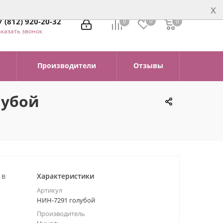
x
7 (812) 920-20-32
0
0
0
0
аказать звонок
Производители
Отзывы
лубой
 в
Характеристики
Артикул
НИН-7291 голубой
Производитель