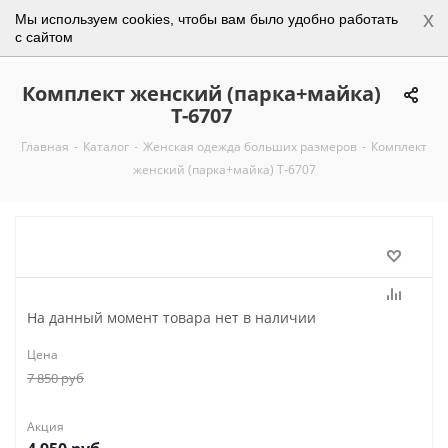
x
Мы используем cookies, чтобы вам было удобно работать
0
с сайтом
Комплект женский (парка+майка)
Т-6707
Главная
-
Каталог
-
Женская одежда больших размеров
-
Комплект
женский (парка+майка) Т-6707
На данный момент товара нет в наличии
Цена
7 850
руб
Акция