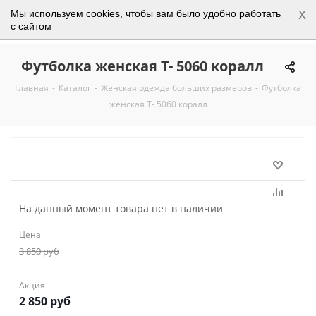
x
Мы используем cookies, чтобы вам было удобно работать
0
с сайтом
Футболка женская Т- 5060 коралл
Главная
-
Каталог
-
Женская одежда больших размеров
-
Футболка
женская Т- 5060 коралл
На данный момент товара нет в наличии
Цена
3 850
руб
Акция
2 850
руб