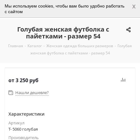
x
Мы используем cookies, чтобы вам было удобно работать
0
с сайтом
Голубая женская футболка с
пайетками - размер 54
Главная
-
Каталог
-
Женская одежда больших размеров
-
Голубая
женская футболка с пайетками - размер 54
от
3 250 руб
Нашли дешевле?
Характеристики
Артикул
Т- 5060 голубая
Производитель