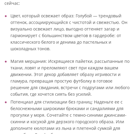
сейчас:
Цвет, который освежает образ: Голубой — трендовый
оттенок, ассоциирующийся с чистотой и свежестью. Он
визуально освежает лицо, выгодно оттеняет загар и
гармонирует с большинством цветов в гардеробе: от
классического белого и денима до пастельных и
шоколадных тонов.
Магия мерцания: Искрящиеся пайетки, рассыпанные по
ткани, ловят и преломляют свет при каждом вашем
движении. Этот декор добавляет образу игривости и
гламура, превращая простую футболку в готовое
решение для свидания, встречи с подругами или любого
события, где хочется сиять без усилий.
Потенциал для стилизации без границ: Наденьте ее с
белоснежными широкими брюками и сандалиями для
прогулки у моря. Сочетайте с темно-синими джинсами-
скинни и косухой для дерзкого городского образа. Или
дополните кюлотами из льна и плетеной сумкой для