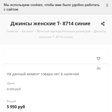
x
Мы используем cookies, чтобы вам было удобно работать
0
с сайтом
Джинсы женские Т- 8714 синие
Главная
-
Каталог
-
Женская одежда больших размеров
-
Джинсы
женские Т- 8714 синие
На данный момент товара нет в наличии
Цена
8 250
руб
Акция
5 950
руб