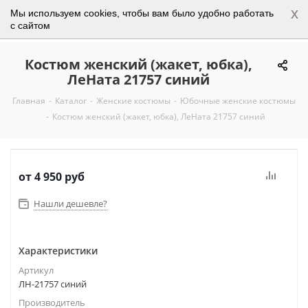
x
Мы используем cookies, чтобы вам было удобно работать
0
с сайтом
Костюм женский (жакет, юбка),
ЛеНата 21757 синий
Главная
-
Каталог
-
Женские костюмы
-
Юбочные женские костюмы
-
Костюм женский (жакет, юбка), ЛеНата 21757 синий
от
4 950 руб
Нашли дешевле?
Характеристики
Артикул
ЛН-21757 синий
Производитель