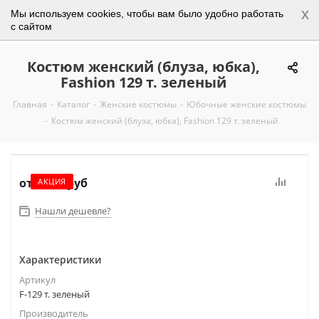
x
Мы используем cookies, чтобы вам было удобно работать
0
с сайтом
Костюм женский (блуза, юбка),
Fashion 129 т. зеленый
Главная
-
Каталог
-
Женские костюмы
-
Юбочные женские костюмы
-
Костюм женский (блуза, юбка), Fashion 129 т. зеленый
от
5 250 руб
АКЦИЯ
Нашли дешевле?
Характеристики
Артикул
F-129 т. зеленый
Производитель