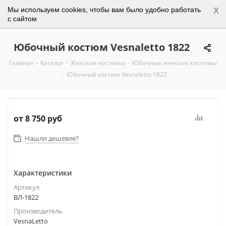
x
Мы используем cookies, чтобы вам было удобно работать
0
с сайтом
Юбочный костюм Vesnaletto 1822
Главная
-
Каталог
-
Женские костюмы
-
Юбочные женские костюмы
-
Юбочный костюм Vesnaletto 1822
от
8 750 руб
Нашли дешевле?
Характеристики
Артикул
ВЛ-1822
Производитель
VesnaLetto