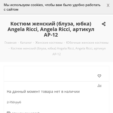
x
Мы используем cookies, чтобы вам было удобно работать
0
с сайтом
Костюм женский (блуза, юбка)
Angela Ricci, Angela Ricci, артикул
АР-12
Главная
-
Каталог
-
Женские костюмы
-
Юбочные женские костюмы
-
Костюм женский (блуза, юбка) Angela Ricci, Angela Ricci, артикул
АР-12
На данный момент товара нет в наличии
2 750
руб