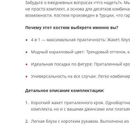
Забудьте о ежедневных вопросах «Что надеть?». М
не просто комплект, а основа для десятков комби
возможности. Костюм произведен в Турции, что га
Почему этот костюм выберете именно вы?
4 в 1 — максимальная практичность: Жакет, блу
Модный коралловый цвет: Трендовый оттенок, ко
Идеальная посадка по фигуре: Приталенный кро
Универсальность на все случаи: Легко комбинир
Детальное описание комплектации:
Короткий жакет приталенного кроя. Однобортная
комплекта, но и с вашими джинсами или платья
Легкая блуза с коротким рукавом. Выполнена из