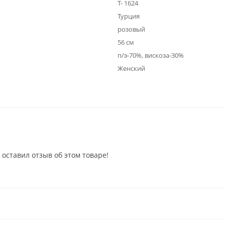
Т- 1624
Турция
розовый
56 см
п/э-70%, вискоза-30%
Женский
 оставил отзыв об этом товаре!