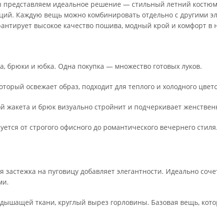
ы представляем идеальное решение — стильный летний костюм 
наций. Каждую вещь можно комбинировать отдельно с другими э
рантирует высокое качество пошива, модный крой и комфорт в н
за, брюки и юбка. Одна покупка — множество готовых луков.
торый освежает образ, подходит для теплого и холодного цвето
й жакета и брюк визуально стройнит и подчеркивает женствен
уется от строгого офисного до романтического вечернего стиля
 застежка на пуговицу добавляет элегантности. Идеально соче
ми.
 дышащей ткани, круглый вырез горловины. Базовая вещь, кото