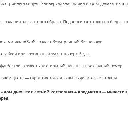
, стройный силуэт. Универсальная длина и крой делают их mus
 создания элегантного образа. Подчеркивает талию и бедра, с
рюками или юбкой создаст безупречный бизнес-лук.
 с юбкой или элегантный жакет поверх блузы.
футболкой, а жакет как стильный акцент в прохладный вечер.
овом цвете — гарантия того, что вы выделитесь из толпы.
каждом дне! Этот летний костюм из 4 предметов — инвести
еред.