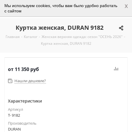
x
Мы используем cookies, чтобы вам было удобно работать
0
с сайтом
Куртка женская, DURAN 9182
Главная
-
Каталог
-
Женская верхняя одежда: сезон "ОСЕНЬ 2026"
-
Куртка женская, DURAN 9182
от
11 350 руб
Нашли дешевле?
Характеристики
Артикул
Т- 9182
Производитель
DURAN