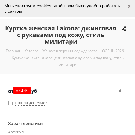
x
Мы используем cookies, чтобы вам было удобно работать
0
с сайтом
Куртка женская Lakona: джинсовая
с рукавами под кожу, стиль
милитари
Главная
-
Каталог
-
Женская верхняя одежда: сезон "ОСЕНЬ 2026"
-
Куртка женская Lakona: джинсовая с рукавами под кожу, стиль
милитари
от
5 750 руб
АКЦИЯ
Нашли дешевле?
Характеристики
Артикул