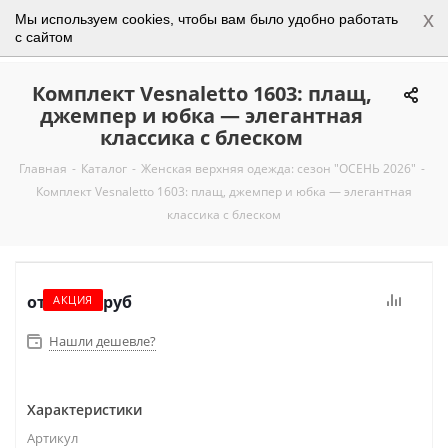
x
Мы используем cookies, чтобы вам было удобно работать
0
с сайтом
Комплект Vesnaletto 1603: плащ,
джемпер и юбка — элегантная
классика с блеском
Главная
-
Каталог
-
Женская верхняя одежда: сезон "ОСЕНЬ 2026"
-
Комплект Vesnaletto 1603: плащ, джемпер и юбка — элегантная
классика с блеском
от
10 550 руб
АКЦИЯ
Нашли дешевле?
Характеристики
Артикул