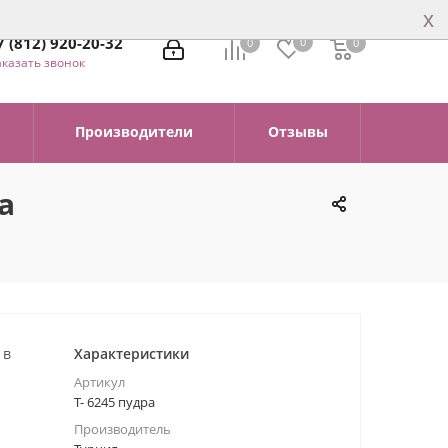
x
7 (812) 920-20-32
0
0
0
0
аказать звонок
Производители
Отзывы
а
 в
Характеристики
Артикул
Т- 6245 пудра
Производитель