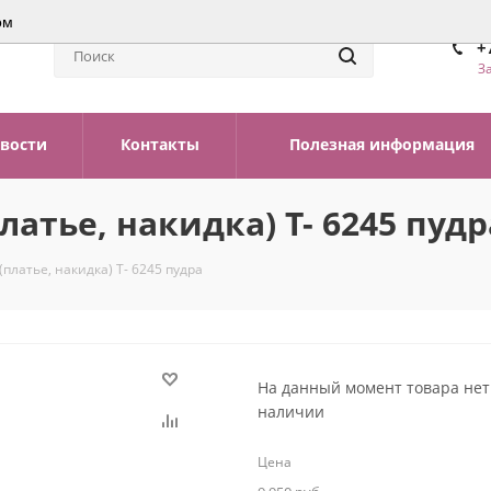
ом
+
З
вости
Контакты
Полезная информация
атье, накидка) Т- 6245 пудр
платье, накидка) Т- 6245 пудра
На данный момент товара нет
наличии
Цена