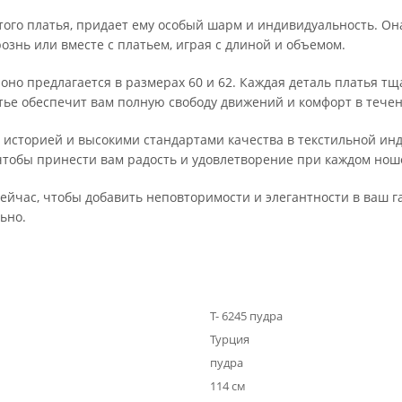
того платья, придает ему особый шарм и индивидуальность. Он
ознь или вместе с платьем, играя с длиной и объемом.
 оно предлагается в размерах 60 и 62. Каждая деталь платья т
тье обеспечит вам полную свободу движений и комфорт в тече
ой историей и высокими стандартами качества в текстильной ин
чтобы принести вам радость и удовлетворение при каждом нош
ейчас, чтобы добавить неповторимости и элегантности в ваш гар
ьно.
Т- 6245 пудра
Турция
пудра
114 см