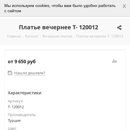
x
Мы используем cookies, чтобы вам было удобно работать
0
с сайтом
Платье вечернее Т- 120012
Главная
-
Каталог
-
Вечерние платья
-
Платье вечернее Т- 120012
от
9 650 руб
Нашли дешевле?
Характеристики
Артикул
Т- 120012
Производитель
Турция
Цвет