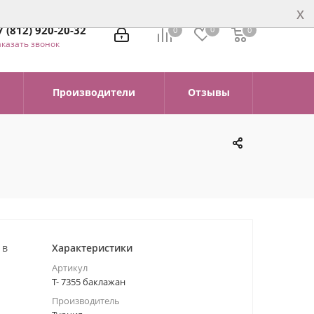
x
7 (812) 920-20-32
0
0
0
0
аказать звонок
Производители
Отзывы
 в
Характеристики
Артикул
Т- 7355 баклажан
Производитель