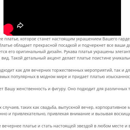
 платье, которое станет настоящим украшением Вашего гарде
Платье обладает прекрасной посадкой и подчеркнет все ваши д
яется его оригинальный дизайн. Рукава платья украшены элег
вид. Такой детальный акцент делает платье поистине уникал
одходит как для вечерних торжественных мероприятий, так и д
амых популярных в модном мире и придает платью изысканност
ет Вашу женственность и фигуру. Оно подходит для различных 
х случаев, таких как свадьба, выпускной вечер, корпоративное
ренно и привлекательно, привлекая внимание и вызывая восхи
 вечернее платье и стать настоящей звездой в любом месте и 