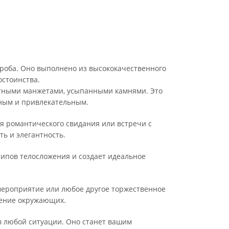
роба. Оно выполнено из высококачественного
остоинства.
антными манжетами, усыпанными камнями. Это
ьным и привлекательным.
ля романтического свидания или встречи с
ь и элегантность.
типов телосложения и создает идеальное
 мероприятие или любое другое торжественное
щение окружающих.
в любой ситуации. Оно станет вашим