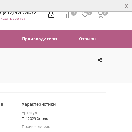
x
7 (812) 920-20-32
0
0
0
0
аказать звонок
Производители
Отзывы
 в
Характеристики
Артикул
Т- 12029 бордо
Производитель