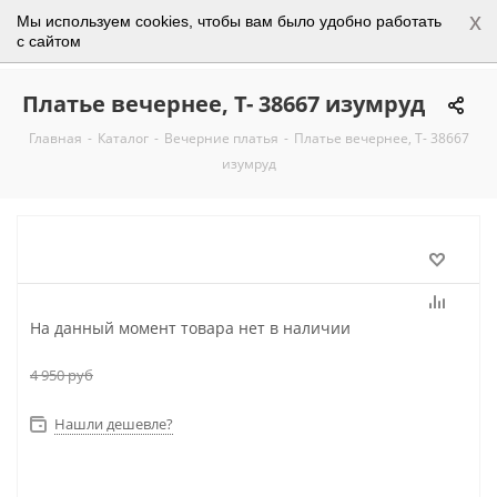
x
Мы используем cookies, чтобы вам было удобно работать
0
с сайтом
Платье вечернее, Т- 38667 изумруд
Главная
-
Каталог
-
Вечерние платья
-
Платье вечернее, Т- 38667
изумруд
На данный момент товара нет в наличии
4 950
руб
Нашли дешевле?