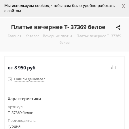
x
Мы используем cookies, чтобы вам было удобно работать
0
с сайтом
Платье вечернее Т- 37369 белое
Главная
-
Каталог
-
Вечерние платья
-
Платье вечернее Т- 37369
белое
от
8 950 руб
Нашли дешевле?
Характеристики
Артикул
Т- 37369 белое
Производитель
Турция