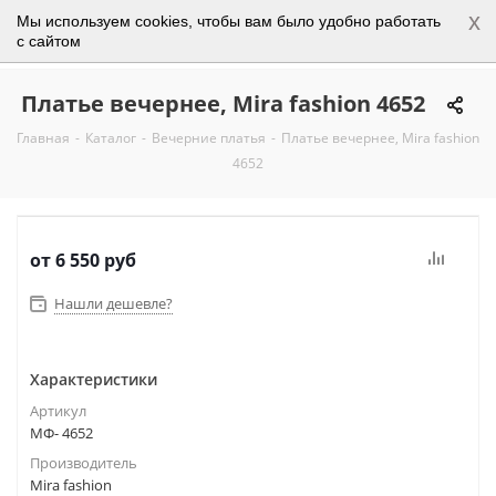
x
Мы используем cookies, чтобы вам было удобно работать
0
с сайтом
Платье вечернее, Mira fashion 4652
Главная
-
Каталог
-
Вечерние платья
-
Платье вечернее, Mira fashion
4652
от
6 550 руб
Нашли дешевле?
Характеристики
Артикул
МФ- 4652
Производитель
Mira fashion