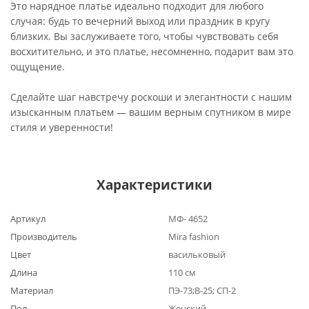
Это нарядное платье идеально подходит для любого
случая: будь то вечерний выход или праздник в кругу
близких. Вы заслуживаете того, чтобы чувствовать себя
восхитительно, и это платье, несомненно, подарит вам это
ощущение.
Сделайте шаг навстречу роскоши и элегантности с нашим
изысканным платьем — вашим верным спутником в мире
стиля и уверенности!
Характеристики
Артикул
МФ- 4652
Производитель
Mira fashion
Цвет
васильковый
Длина
110 см
Материал
ПЭ-73;В-25; СП-2
Пол
Женский