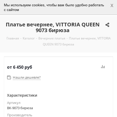
x
Мы используем cookies, чтобы вам было удобно работать
0
с сайтом
Платье вечернее, VITTORIA QUEEN
9073 бирюза
Главная
-
Каталог
-
Вечерние платья
-
Платье вечернее, VITTORIA
QUEEN 9073 бирюза
от
6 450 руб
Нашли дешевле?
Характеристики
Артикул
ВК-9073 бирюза
Производитель