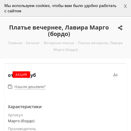
x
Мы используем cookies, чтобы вам было удобно работать
0
с сайтом
Платье вечернее, Лавира Марго
(бордо)
Главная
-
Каталог
-
Вечерние платья
-
Платье вечернее, Лавира
Марго (бордо)
от
3 450 руб
АКЦИЯ
Нашли дешевле?
Характеристики
Артикул
Марго (бордо)
Производитель