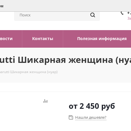
ом
+
З
вости
Контакты
Полезная информация
rutti Шикарная женщина (ну
harutti Шикарная женщина (нуар)
от
2 450 руб
Нашли дешевле?