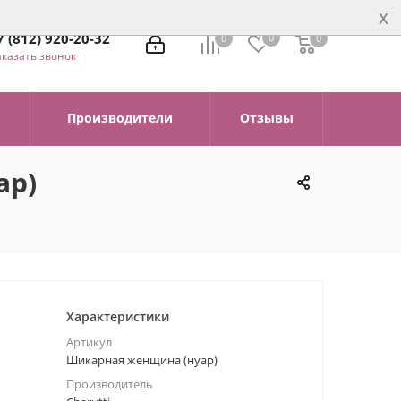
x
7 (812) 920-20-32
0
0
0
0
аказать звонок
Производители
Отзывы
ар)
Характеристики
Артикул
Шикарная женщина (нуар)
Производитель