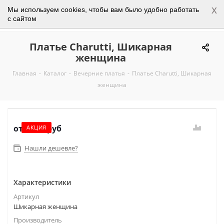
x
Мы используем cookies, чтобы вам было удобно работать
0
с сайтом
Платье Charutti, Шикарная
женщина
Главная
-
Каталог
-
Вечерние платья
-
Платье Charutti, Шикарная
женщина
от
2 450 руб
АКЦИЯ
Нашли дешевле?
Характеристики
Артикул
Шикарная женщина
Производитель