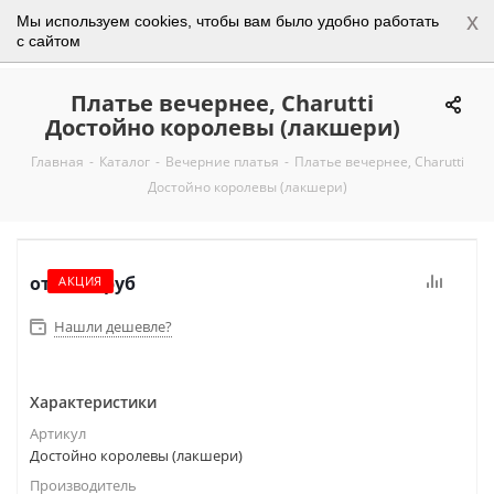
x
Мы используем cookies, чтобы вам было удобно работать
0
с сайтом
Платье вечернее, Charutti
Достойно королевы (лакшери)
Главная
-
Каталог
-
Вечерние платья
-
Платье вечернее, Charutti
Достойно королевы (лакшери)
от
2 950 руб
АКЦИЯ
Нашли дешевле?
Характеристики
Артикул
Достойно королевы (лакшери)
Производитель