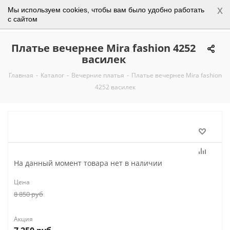
x
Мы используем cookies, чтобы вам было удобно работать
0
с сайтом
Платье вечернее Mira fashion 4252
василек
Главная
-
Каталог
-
Вечерние платья
-
Платье вечернее Mira fashion
4252 василек
На данный момент товара нет в наличии
Цена
8 850
руб
Акция