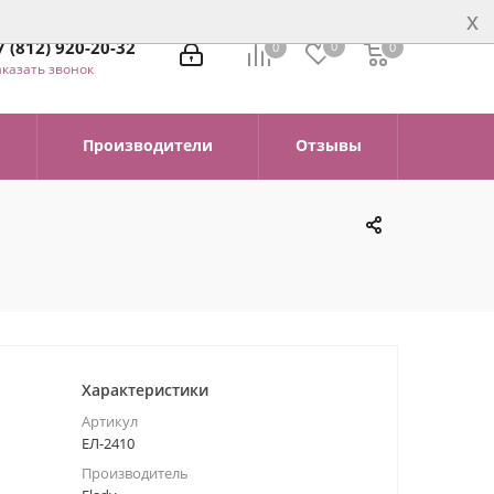
x
7 (812) 920-20-32
0
0
0
0
аказать звонок
Производители
Отзывы
Характеристики
Артикул
ЕЛ-2410
Производитель