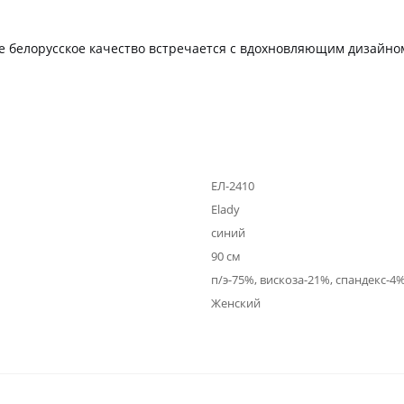
де белорусское качество встречается с вдохновляющим дизайно
ЕЛ-2410
Elady
синий
90 см
п/э-75%, вискоза-21%, спандекс-4
Женский