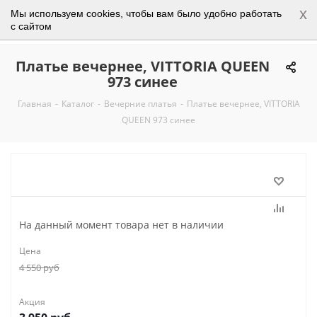
x
Мы используем cookies, чтобы вам было удобно работать
0
с сайтом
Платье вечернее, VITTORIA QUEEN
973 синее
Главная
-
Каталог
-
Вечерние платья
-
Платье вечернее, VITTORIA
QUEEN 973 синее
На данный момент товара нет в наличии
Цена
4 550
руб
Акция