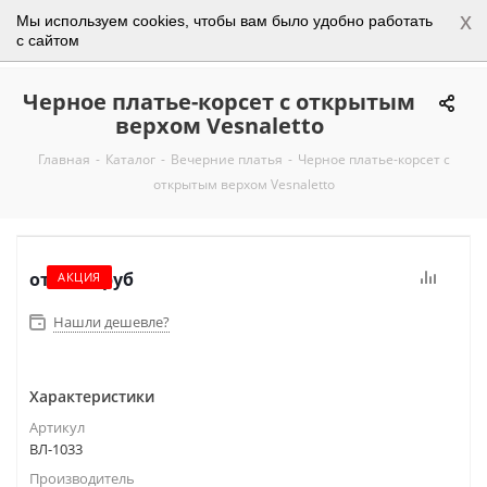
x
Мы используем cookies, чтобы вам было удобно работать
0
с сайтом
Черное платье-корсет с открытым
верхом Vesnaletto
Главная
-
Каталог
-
Вечерние платья
-
Черное платье-корсет с
открытым верхом Vesnaletto
от
5 550 руб
АКЦИЯ
Нашли дешевле?
Характеристики
Артикул
ВЛ-1033
Производитель