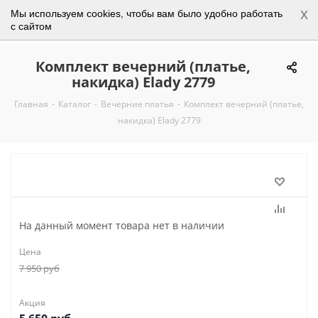
x
Мы используем cookies, чтобы вам было удобно работать
0
с сайтом
Комплект вечерний (платье,
накидка) Elady 2779
Главная
-
Каталог
-
Вечерние платья
-
Комплект вечерний (платье,
накидка) Elady 2779
На данный момент товара нет в наличии
Цена
7 950
руб
Акция