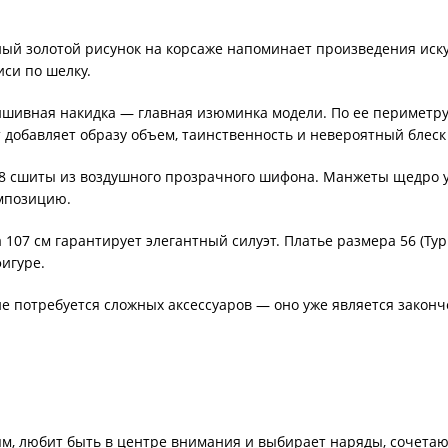
й золотой рисунок на корсаже напоминает произведения искус
си по шелку.
шивная накидка — главная изюминка модели. По ее периметру 
т добавляет образу объем, таинственность и невероятный блес
/8 сшиты из воздушного прозрачного шифона. Манжеты щедро 
омпозицию.
 107 см гарантирует элегантный силуэт. Платье размера 56 (Тур
игуре.
не потребуется сложных аксессуаров — оно уже является закон
м, любит быть в центре внимания и выбирает наряды, сочета