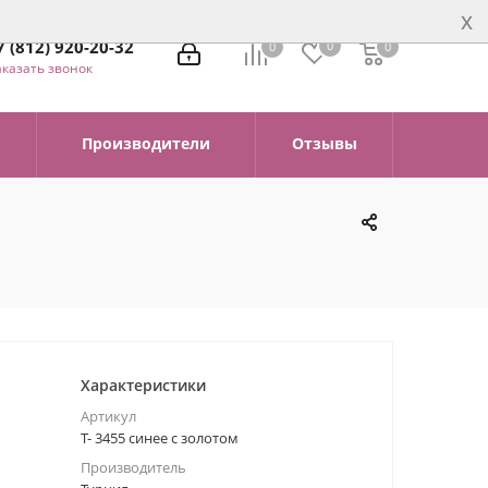
x
7 (812) 920-20-32
0
0
0
0
аказать звонок
Производители
Отзывы
Характеристики
Артикул
Т- 3455 синее с золотом
Производитель