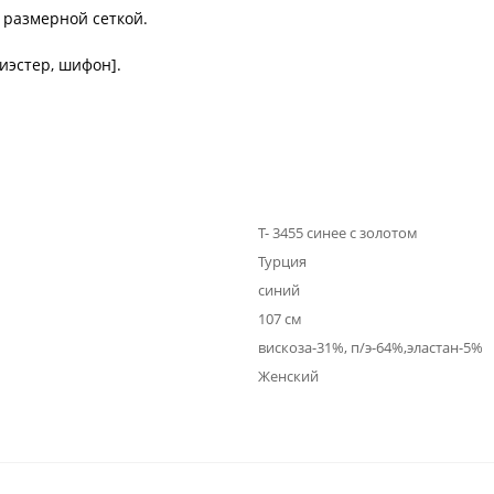
с размерной сеткой.
лиэстер, шифон].
Т- 3455 синее с золотом
Турция
синий
107 см
вискоза-31%, п/э-64%,эластан-5%
Женский