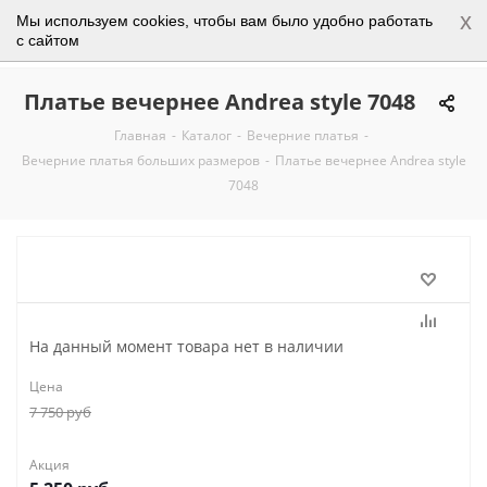
x
Мы используем cookies, чтобы вам было удобно работать
0
с сайтом
Платье вечернее Andrea style 7048
Главная
-
Каталог
-
Вечерние платья
-
Вечерние платья больших размеров
-
Платье вечернее Andrea style
7048
На данный момент товара нет в наличии
Цена
7 750
руб
Акция