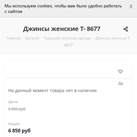
x
Мы используем cookies, чтобы вам было удобно работать
0
с сайтом
Джинсы женские Т- 8677
Главная
-
Каталог
-
Турецкая женская одежда
-
Джинсы женские Т-
8677
На данный момент товара нет в наличии
Цена
6 950
руб
Акция
6 850
руб