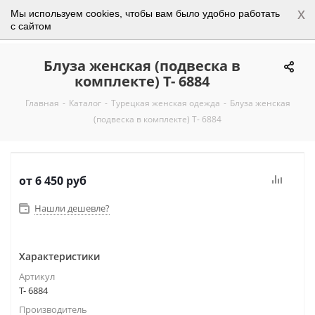
x
Мы используем cookies, чтобы вам было удобно работать
0
с сайтом
Блуза женская (подвеска в
комплекте) Т- 6884
Главная
-
Каталог
-
Турецкая женская одежда
-
Блуза женская
(подвеска в комплекте) Т- 6884
от
6 450 руб
Нашли дешевле?
Характеристики
Артикул
Т- 6884
Производитель