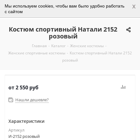
x
Мы используем cookies, чтобы вам было удобно работать
0
с сайтом
Костюм спортивный Натали 2152
розовый
Главная
-
Каталог
-
Женские костюмы
-
Женские спортивные костюмы
-
Костюм спортивный Натали 2152
розовый
от
2 550 руб
Нашли дешевле?
Характеристики
Артикул
И-2152 розовый