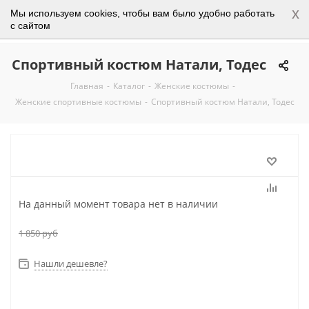
x
Мы используем cookies, чтобы вам было удобно работать
0
с сайтом
Спортивный костюм Натали, Тодес
Главная
-
Каталог
-
Женские костюмы
-
Женские спортивные костюмы
-
Спортивный костюм Натали, Тодес
На данный момент товара нет в наличии
1 850
руб
Нашли дешевле?