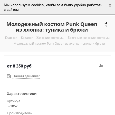
x
Мы используем cookies, чтобы вам было удобно работать
0
с сайтом
Молодежный костюм Punk Queen
из хлопка: туника и брюки
Главная
-
Каталог
-
Женские костюмы
-
Брючные женские костюмы
-
Молодежный костюм Punk Queen из хлопка: туника и брюки
от
8 350 руб
Нашли дешевле?
Характеристики
Артикул
Т- 3062
Производитель