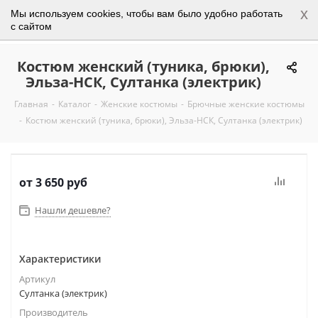
x
Мы используем cookies, чтобы вам было удобно работать
0
с сайтом
Костюм женский (туника, брюки),
Эльза-НСК, Султанка (электрик)
Главная
-
Каталог
-
Женские костюмы
-
Брючные женские костюмы
-
Костюм женский (туника, брюки), Эльза-НСК, Султанка (электрик)
от
3 650 руб
Нашли дешевле?
Характеристики
Артикул
Султанка (электрик)
Производитель