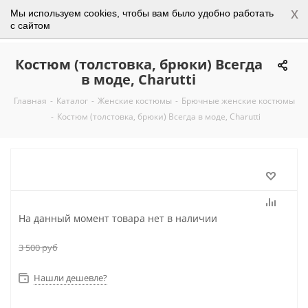
x
Мы используем cookies, чтобы вам было удобно работать
0
с сайтом
Костюм (толстовка, брюки) Всегда
в моде, Charutti
Главная
-
Каталог
-
Женские костюмы
-
Брючные женские костюмы
-
Костюм (толстовка, брюки) Всегда в моде, Charutti
На данный момент товара нет в наличии
3 500
руб
Нашли дешевле?